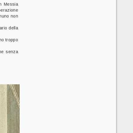
un Messia
iberazione
gnuno non
ario della
amo troppo
che senza