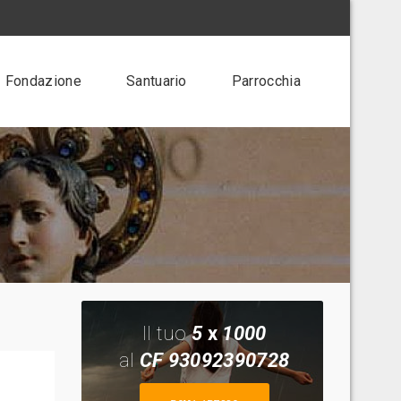
Fondazione
Santuario
Parrocchia
Il tuo
5
x
1000
al
CF 93092390728