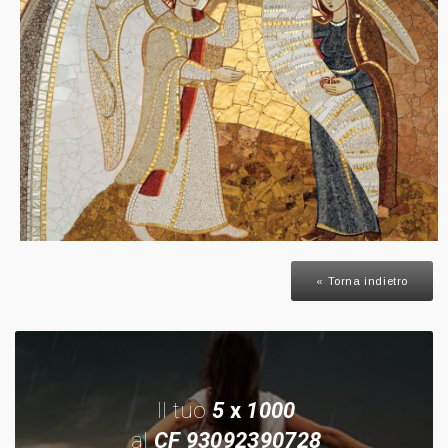
« Torna indietro
Il tuo
5
x
1000
al
CF 93092390728