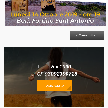
« Torna indietro
Il tuo
5
x
1000
al
CF 93092390728
DONA ADESSO