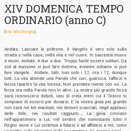
XIV DOMENICA TEMPO
ORDINARIO (anno C)
(
Vai alla liturgia
)
Andate. Lasciate le poltrone. Il Vangelo è vero solo sulla
strada e nella casa, nella vita e nel cuore. In sacrestia muore
e muori. Andate. A due a due. Troppo facile essere solitari. Da
soli al massimo si può fare dottrina, insieme soltanto si può
fare Vangelo. Andate, tutti, non solo i 12, ora i 72, dunque
tutti. La vita attende una Parola che curi, guarisca, rafforzi e
faccia ripartire la vita stessa. Non prendete niente con voi. La
forza sta nella Parola non in altro. La vostra più grande forza
sarà riconoscervi deboli, vasi di creta entro cui il Tesoro si
compiace di esserci per donarsi. E la vostra gioia più grande
non sarà nei km macinati, nei demoni scacciati, negli applausi
delle folle, nei risultati raggiunti... La gioia consiste
nell'appartenere a Lui, nel sentire che nonostante tutto il
Regno viene e Lui continua a fidarsi e ad affidarsi a noi, come
un bimbo sulle ginocchia della sua mamma. Sì, proprio così!