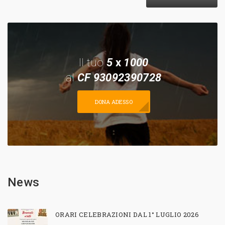
Il tuo
5
x
1000
al
CF 93092390728
DONA ADESSO
News
ORARI CELEBRAZIONI DAL 1° LUGLIO 2026