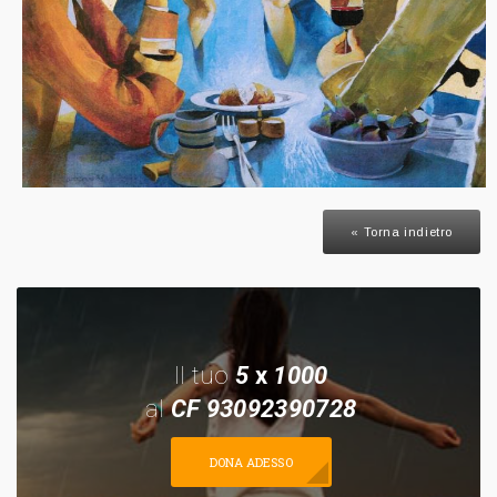
« Torna indietro
Il tuo
5
x
1000
al
CF 93092390728
DONA ADESSO