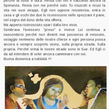
perché la notte é dura. Resta con noi e riaccendi ancora la
Speranza. Resta con noi perché solo Tu risusciti e ricuci la
vita nei suoi strappi. Egli non oppone resistenza, entra in
casa e gli occhi dei due lo riconoscono nello spezzare il pane,
nel segno del dono della vita offerta.
Ma appena riconosciuto sparí dalla loro vista.
Sembrava l'avessero "preso" e invece Lui continua a
nascondersi perché non diventi mai possesso di nessuno,
ostaggio nemmeno delle nostre chiese e ogni persona possa
ancora e sempre scoprirlo vicino, sulla propria strada. Sulla
propria. Perché ormai le nostre strade sono le Sue. Ed Egli ci
da ad intendere di voler ancora camminare con noi.
Buona domenica a tuttiiiiiiiii !!!