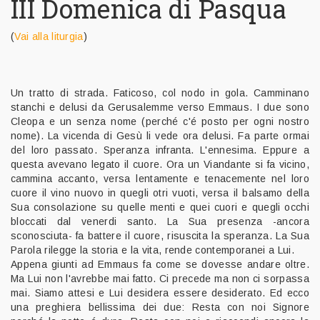
III Domenica di Pasqua
(
Vai alla liturgia
)
Un tratto di strada. Faticoso, col nodo in gola. Camminano
stanchi e delusi da Gerusalemme verso Emmaus. I due sono
Cleopa e un senza nome (perché c'é posto per ogni nostro
nome). La vicenda di Gesù li vede ora delusi. Fa parte ormai
del loro passato. Speranza infranta. L'ennesima. Eppure a
questa avevano legato il cuore. Ora un Viandante si fa vicino,
cammina accanto, versa lentamente e tenacemente nel loro
cuore il vino nuovo in quegli otri vuoti, versa il balsamo della
Sua consolazione su quelle menti e quei cuori e quegli occhi
bloccati dal venerdi santo. La Sua presenza -ancora
sconosciuta- fa battere il cuore, risuscita la speranza. La Sua
Parola rilegge la storia e la vita, rende contemporanei a Lui.
Appena giunti ad Emmaus fa come se dovesse andare oltre.
Ma Lui non l'avrebbe mai fatto. Ci precede ma non ci sorpassa
mai. Siamo attesi e Lui desidera essere desiderato. Ed ecco
una preghiera bellissima dei due: Resta con noi Signore