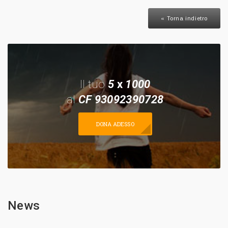
« Torna indietro
Il tuo
5
x
1000
al
CF 93092390728
DONA ADESSO
News