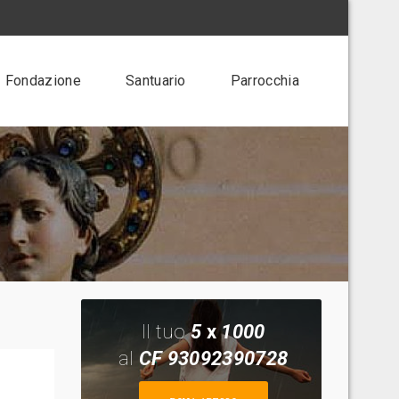
Fondazione
Santuario
Parrocchia
Il tuo
5
x
1000
al
CF 93092390728