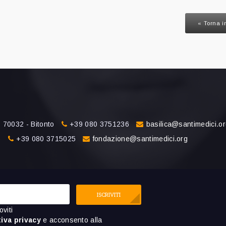
« Torna i
 70032 - Bitonto
+39 080 3751236
basilica@santimedici.o
o
+39 080 3715025
fondazione@santimedici.org
ISCRIVITI
oviti
iva privacy
e acconsento alla