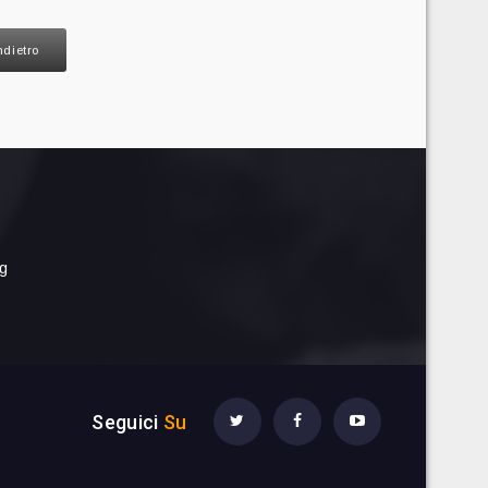
ndietro
rg
Seguici
Su