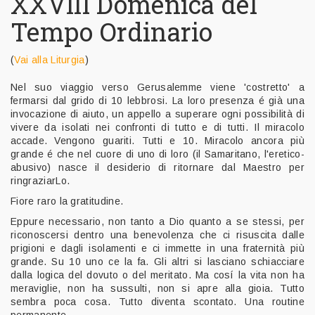
XXVIII Domenica del
Tempo Ordinario
(
Vai alla Liturgia
)
Nel suo viaggio verso Gerusalemme viene 'costretto' a
fermarsi dal grido di 10 lebbrosi. La loro presenza é già una
invocazione di aiuto, un appello a superare ogni possibilità di
vivere da isolati nei confronti di tutto e di tutti. Il miracolo
accade. Vengono guariti. Tutti e 10. Miracolo ancora più
grande é che nel cuore di uno di loro (il Samaritano, l'eretico-
abusivo) nasce il desiderio di ritornare dal Maestro per
ringraziarLo.
Fiore raro la gratitudine.
Eppure necessari
o, non tanto a Dio quanto a se stessi, per
riconoscersi dentro una benevolenza che ci risuscita dalle
prigioni e dagli isolamenti e ci immette in una fraternità più
grande. Su 10 uno ce la fa. Gli altri si lasciano schiacciare
dalla logica del dovuto o del meritato. Ma cosí la vita non ha
meraviglie, non ha sussulti, non si apre alla gioia. Tutto
sembra poca cosa. Tutto diventa scontato. Una routine
permanente.