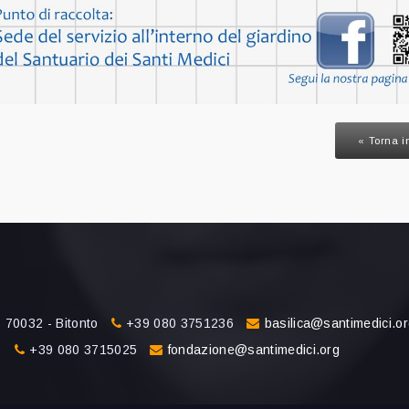
« Torna i
 70032 - Bitonto
+39 080 3751236
basilica@santimedici.o
o
+39 080 3715025
fondazione@santimedici.org