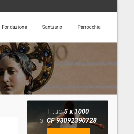
Fondazione
Santuario
Parrocchia
Il tuo
5
x
1000
al
CF 93092390728