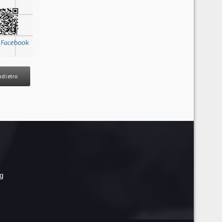
ndietro
rg