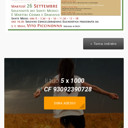
« Torna indietro
Il tuo
5
x
1000
al
CF 93092390728
DONA ADESSO