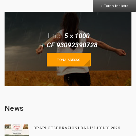
« Torna indietro
Il tuo
5
x
1000
al
CF 93092390728
DONA ADESSO
News
ORARI CELEBRAZIONI DAL 1° LUGLIO 2026