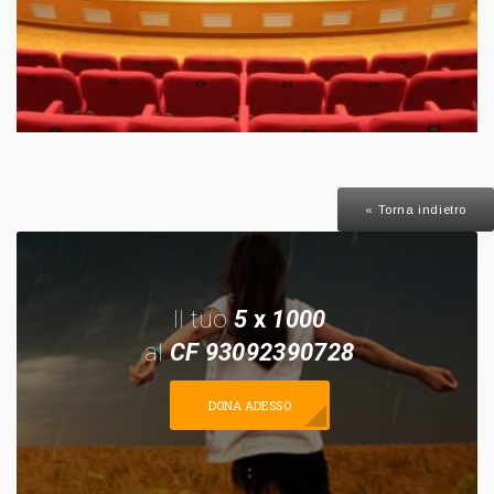
« Torna indietro
Il tuo
5
x
1000
al
CF 93092390728
DONA ADESSO