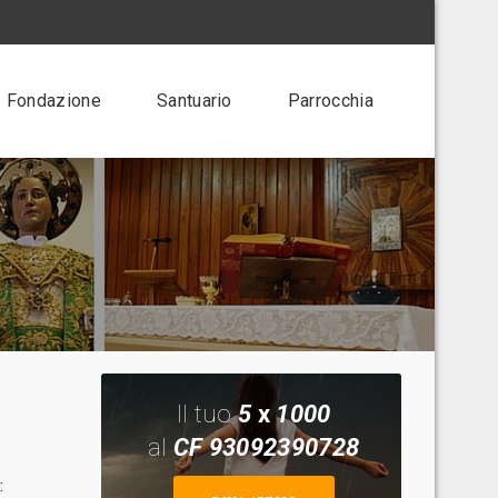
Fondazione
Santuario
Parrocchia
Il tuo
5
x
1000
al
CF 93092390728
: