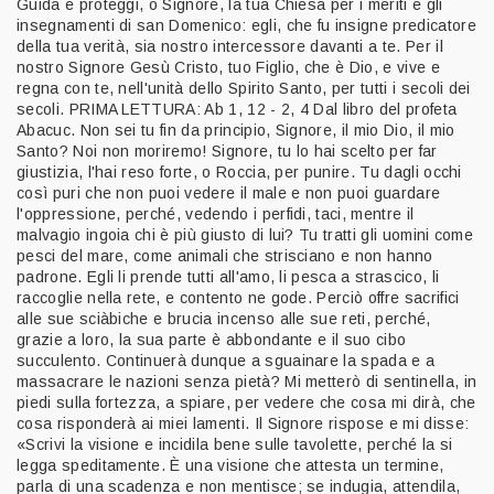
Guida e proteggi, o Signore, la tua Chiesa per i meriti e gli
insegnamenti di san Domenico: egli, che fu insigne predicatore
della tua verità, sia nostro intercessore davanti a te. Per il
nostro Signore Gesù Cristo, tuo Figlio, che è Dio, e vive e
regna con te, nell'unità dello Spirito Santo, per tutti i secoli dei
secoli. PRIMA LETTURA: Ab 1, 12 - 2, 4 Dal libro del profeta
Abacuc. Non sei tu fin da principio, Signore, il mio Dio, il mio
Santo? Noi non moriremo! Signore, tu lo hai scelto per far
giustizia, l'hai reso forte, o Roccia, per punire. Tu dagli occhi
così puri che non puoi vedere il male e non puoi guardare
l'oppressione, perché, vedendo i perfidi, taci, mentre il
malvagio ingoia chi è più giusto di lui? Tu tratti gli uomini come
pesci del mare, come animali che strisciano e non hanno
padrone. Egli li prende tutti all'amo, li pesca a strascico, li
raccoglie nella rete, e contento ne gode. Perciò offre sacrifici
alle sue sciàbiche e brucia incenso alle sue reti, perché,
grazie a loro, la sua parte è abbondante e il suo cibo
succulento. Continuerà dunque a sguainare la spada e a
massacrare le nazioni senza pietà? Mi metterò di sentinella, in
piedi sulla fortezza, a spiare, per vedere che cosa mi dirà, che
cosa risponderà ai miei lamenti. Il Signore rispose e mi disse:
«Scrivi la visione e incidila bene sulle tavolette, perché la si
legga speditamente. È una visione che attesta un termine,
parla di una scadenza e non mentisce; se indugia, attendila,