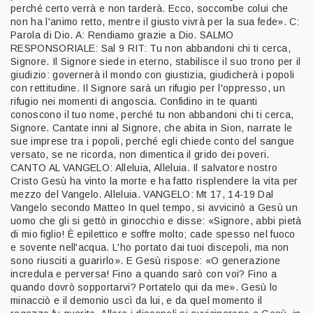
perché certo verrà e non tarderà. Ecco, soccombe colui che
non ha l'animo retto, mentre il giusto vivrà per la sua fede». C:
Parola di Dio. A: Rendiamo grazie a Dio. SALMO
RESPONSORIALE: Sal 9 RIT: Tu non abbandoni chi ti cerca,
Signore. Il Signore siede in eterno, stabilisce il suo trono per il
giudizio: governerà il mondo con giustizia, giudicherà i popoli
con rettitudine. Il Signore sarà un rifugio per l'oppresso, un
rifugio nei momenti di angoscia. Confidino in te quanti
conoscono il tuo nome, perché tu non abbandoni chi ti cerca,
Signore. Cantate inni al Signore, che abita in Sion, narrate le
sue imprese tra i popoli, perché egli chiede conto del sangue
versato, se ne ricorda, non dimentica il grido dei poveri.
CANTO AL VANGELO: Alleluia, Alleluia. Il salvatore nostro
Cristo Gesù ha vinto la morte e ha fatto risplendere la vita per
mezzo del Vangelo. Alleluia. VANGELO: Mt 17, 14-19 Dal
Vangelo secondo Matteo In quel tempo, si avvicinò a Gesù un
uomo che gli si gettò in ginocchio e disse: «Signore, abbi pietà
di mio figlio! È epilettico e soffre molto; cade spesso nel fuoco
e sovente nell'acqua. L'ho portato dai tuoi discepoli, ma non
sono riusciti a guarirlo». E Gesù rispose: «O generazione
incredula e perversa! Fino a quando sarò con voi? Fino a
quando dovrò sopportarvi? Portatelo qui da me». Gesù lo
minacciò e il demonio uscì da lui, e da quel momento il