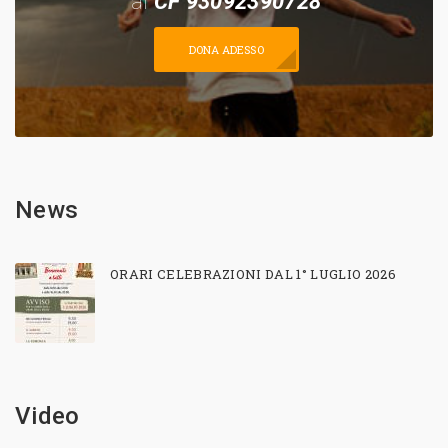
al
CF 93092390728
DONA ADESSO
News
ORARI CELEBRAZIONI DAL 1° LUGLIO 2026
Video