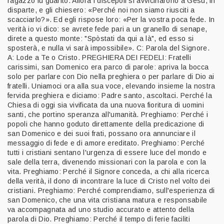
ragazzo fu guarito. Allora i discepoli si avvicinarono a Gesù, in
disparte, e gli chiesero: «Perché noi non siamo riusciti a
scacciarlo?». Ed egli rispose loro: «Per la vostra poca fede. In
verità io vi dico: se avrete fede pari a un granello di senape,
direte a questo monte: "Spòstati da qui a là", ed esso si
sposterà, e nulla vi sarà impossibile». C: Parola del Signore.
A: Lode a Te o Cristo. PREGHIERA DEI FEDELI: Fratelli
carissimi, san Domenico era parco di parole: apriva la bocca
solo per parlare con Dio nella preghiera o per parlare di Dio ai
fratelli. Uniamoci ora alla sua voce, elevando insieme la nostra
fervida preghiera e diciamo: Padre santo, ascoltaci. Perché la
Chiesa di oggi sia vivificata da una nuova fioritura di uomini
santi, che portino speranza all'umanità. Preghiamo: Perché i
popoli che hanno goduto direttamente della predicazione di
san Domenico e dei suoi frati, possano ora annunciare il
messaggio di fede e di amore ereditato. Preghiamo: Perché
tutti i cristiani sentano l'urgenza di essere luce del mondo e
sale della terra, divenendo missionari con la parola e con la
vita. Preghiamo: Perché il Signore conceda, a chi alla ricerca
della verità, il dono di incontrare la luce di Cristo nel volto dei
cristiani. Preghiamo: Perché comprendiamo, sull'esperienza di
san Domenico, che una vita cristiana matura e responsabile
va accompagnata ad uno studio accurato e attento della
parola di Dio. Preghiamo: Perché il tempo di ferie faciliti