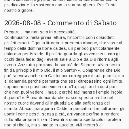
predicazione, la sostenga con la sua preghiera. Per Cristo
nostro Signore.
2026-08-08 - Commento di Sabato
Pregare... ma non solo in neccessità...
Continuiamo, nella prima lettura, l’incontro con i cosiddetti
profeti minori. Oggi la liturgia ci presenta Abacuc, che visse al
tempo della dominazione caldea, un periodo particolarmente
doloroso per Israele. Il profeta guarda gli avvenimenti con gli
occhi della fede: dagli eventi sale a Dio e da Dio ritorna agli
eventi. Anzitutto proclama la santità del Signore: «Non sei tu
fin da principio il mio Dio, il mio Santo?». Comprende che Dio
può servirsi anche dei Caldei per correggere il suo popolo, ma
si domanda perché permetta che essi oltrepassino ogni limite,
opprimendo i giusti con violenza. «Tu, dagli occhi così puri
che non puoi vedere il male, perché taci mentre l’empio ingoia
il giusto?». È una domanda che nasce spesso anche nel
nostro cuore davanti all’ingiustizia e alla sofferenza del
mondo. Abacuc paragona i Caldei a pescatori che catturano gli
uomini come pesci, senza pietà, arrivando perfino a rendere
culto alla propria forza. Davanti a questo spettacolo il profeta
non si ribella, ma si mette in ascolto: «Mi metterò di