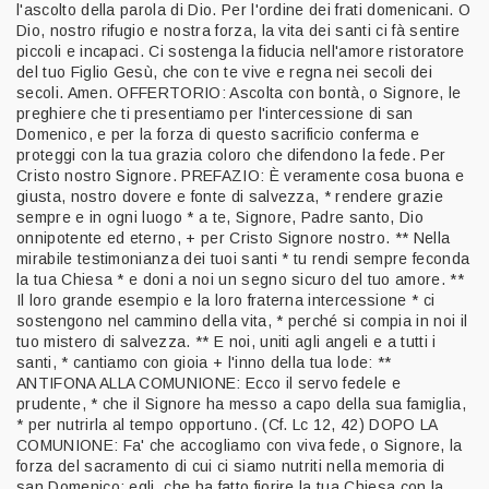
l'ascolto della parola di Dio. Per l'ordine dei frati domenicani. O
Dio, nostro rifugio e nostra forza, la vita dei santi ci fà sentire
piccoli e incapaci. Ci sostenga la fiducia nell'amore ristoratore
del tuo Figlio Gesù, che con te vive e regna nei secoli dei
secoli. Amen. OFFERTORIO: Ascolta con bontà, o Signore, le
preghiere che ti presentiamo per l'intercessione di san
Domenico, e per la forza di questo sacrificio conferma e
proteggi con la tua grazia coloro che difendono la fede. Per
Cristo nostro Signore. PREFAZIO: È veramente cosa buona e
giusta, nostro dovere e fonte di salvezza, * rendere grazie
sempre e in ogni luogo * a te, Signore, Padre santo, Dio
onnipotente ed eterno, + per Cristo Signore nostro. ** Nella
mirabile testimonianza dei tuoi santi * tu rendi sempre feconda
la tua Chiesa * e doni a noi un segno sicuro del tuo amore. **
Il loro grande esempio e la loro fraterna intercessione * ci
sostengono nel cammino della vita, * perché si compia in noi il
tuo mistero di salvezza. ** E noi, uniti agli angeli e a tutti i
santi, * cantiamo con gioia + l'inno della tua lode: **
ANTIFONA ALLA COMUNIONE: Ecco il servo fedele e
prudente, * che il Signore ha messo a capo della sua famiglia,
* per nutrirla al tempo opportuno. (Cf. Lc 12, 42) DOPO LA
COMUNIONE: Fa' che accogliamo con viva fede, o Signore, la
forza del sacramento di cui ci siamo nutriti nella memoria di
san Domenico; egli, che ha fatto fiorire la tua Chiesa con la