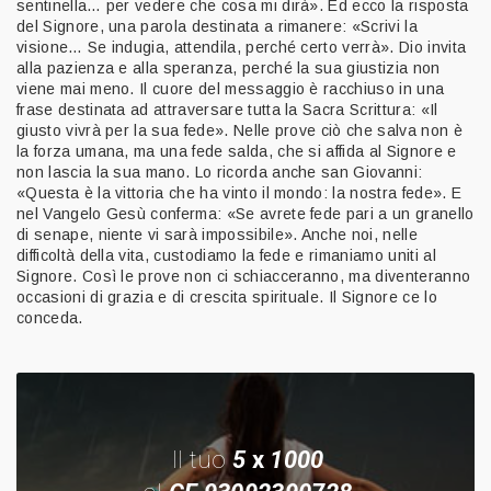
sentinella… per vedere che cosa mi dirà». Ed ecco la risposta
del Signore, una parola destinata a rimanere: «Scrivi la
visione… Se indugia, attendila, perché certo verrà». Dio invita
alla pazienza e alla speranza, perché la sua giustizia non
viene mai meno. Il cuore del messaggio è racchiuso in una
frase destinata ad attraversare tutta la Sacra Scrittura: «Il
giusto vivrà per la sua fede». Nelle prove ciò che salva non è
la forza umana, ma una fede salda, che si affida al Signore e
non lascia la sua mano. Lo ricorda anche san Giovanni:
«Questa è la vittoria che ha vinto il mondo: la nostra fede». E
nel Vangelo Gesù conferma: «Se avrete fede pari a un granello
di senape, niente vi sarà impossibile». Anche noi, nelle
difficoltà della vita, custodiamo la fede e rimaniamo uniti al
Signore. Così le prove non ci schiacceranno, ma diventeranno
occasioni di grazia e di crescita spirituale. Il Signore ce lo
conceda.
Il tuo
5
x
1000