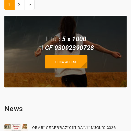
1
2
>
Il tuo
5
x
1000
al
CF 93092390728
DONA ADESSO
News
ORARI CELEBRAZIONI DAL 1° LUGLIO 2026