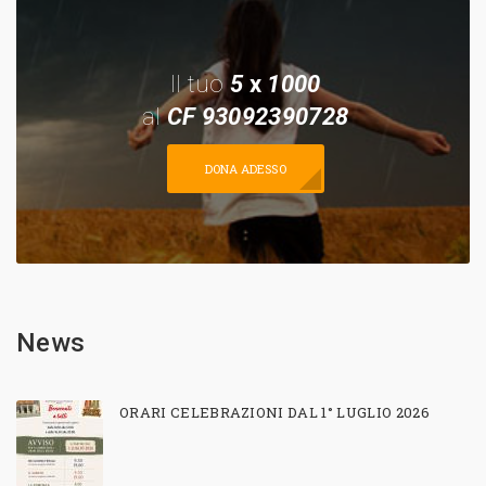
Il tuo
5
x
1000
al
CF 93092390728
DONA ADESSO
News
ORARI CELEBRAZIONI DAL 1° LUGLIO 2026